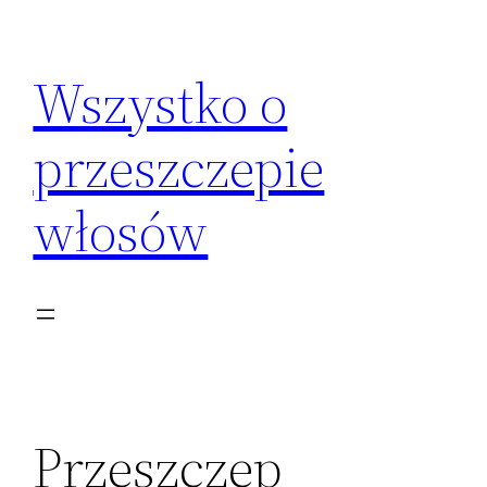
Przejdź
do
Wszystko o
treści
przeszczepie
włosów
Przeszczep