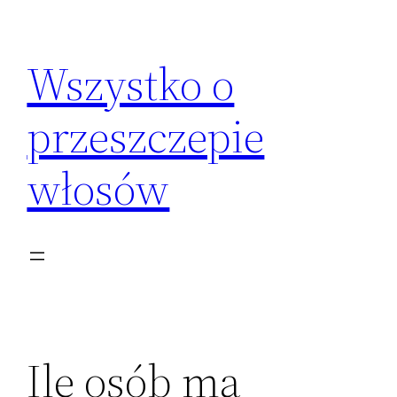
Przejdź
do
Wszystko o
treści
przeszczepie
włosów
Ile osób ma